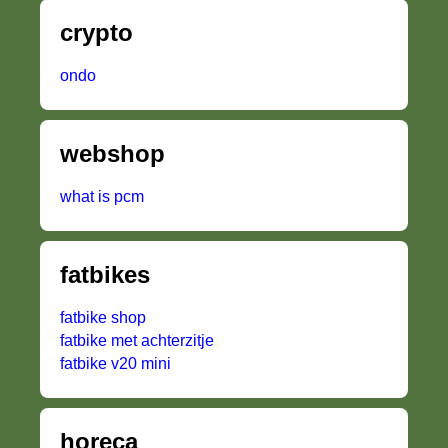
crypto
ondo
webshop
what is pcm
fatbikes
fatbike shop
fatbike met achterzitje
fatbike v20 mini
horeca