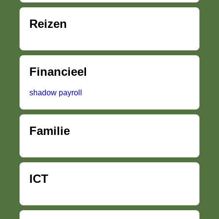
Reizen
Financieel
shadow payroll
Familie
ICT