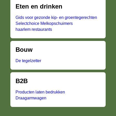
Eten en drinken
Gids voor gezonde kip- en groentegerechten
Selectchoice Melkopschuimers
haarlem restaurants
Bouw
De tegelzetter
B2B
Producten laten bedrukken
Draagarmwagen