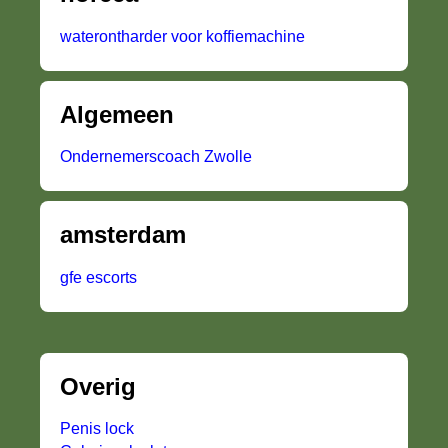
waterontharder voor koffiemachine
Algemeen
Ondernemerscoach Zwolle
amsterdam
gfe escorts
Overig
Penis lock