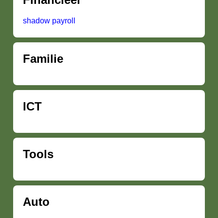
shadow payroll
Familie
ICT
Tools
Auto