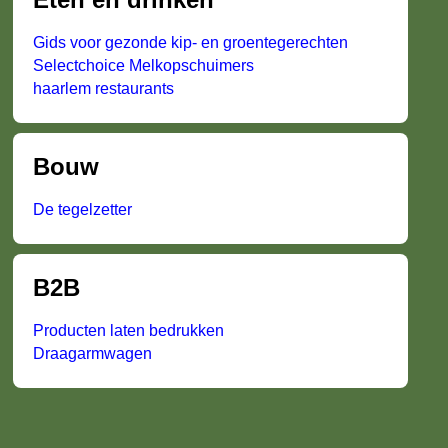
Gids voor gezonde kip- en groentegerechten
Selectchoice Melkopschuimers
haarlem restaurants
Bouw
De tegelzetter
B2B
Producten laten bedrukken
Draagarmwagen